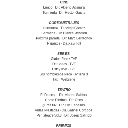
CINE
Limbo · Dir. Alberto Adsuara
Tormenta · Dir. Hector García
CORTOMETRAJES
Hermanoz · Dir.Alejo Gómez
Germans · Dir. Blanca Vendrell
Próxima parada · Dir. Marc Berraondo
Pajaritos · Dir. Xavi Toll
SERIES
Gluten Free • TVE
Dos vidas · TVE
Estoy vivo · TVE
Los hombres de Paco · Antena 3
Taxi · Webserie
TEATRO
El Proceso · Dir. Alberto Sabina
Como Piedras · Dir. Chos
¿Eres tú? · Dir. Eva Cabezas
Vidas Prestadas · Dir. Gabriel Córdoba
Pentateatre Vol.3 · Dir. Josep Galindo
PREMIOS