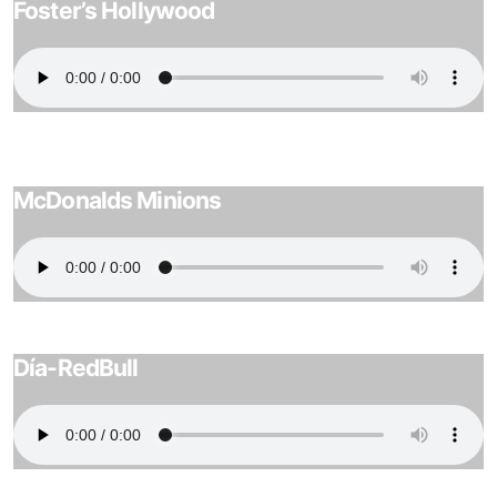
Foster’s Hollywood
McDonalds Minions
Día-RedBull