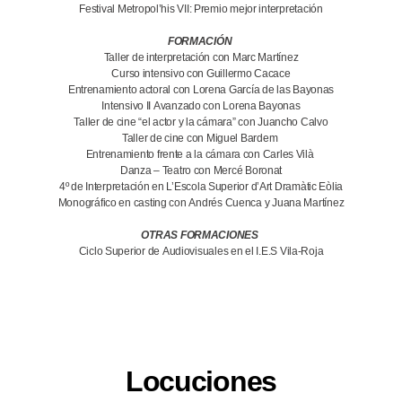
Festival Metropol’his VII: Premio mejor interpretación
FORMACIÓN
Taller de interpretación con Marc Martínez
Curso intensivo con Guillermo Cacace
Entrenamiento actoral con Lorena García de las Bayonas
Intensivo II Avanzado con Lorena Bayonas
Taller de cine “el actor y la cámara” con Juancho Calvo
Taller de cine con Miguel Bardem
Entrenamiento frente a la cámara con Carles Vilà
Danza – Teatro con Mercé Boronat
4º de Interpretación en L’Escola Superior d’Art Dramàtic Eòlia
Monográfico en casting con Andrés Cuenca y Juana Martínez
OTRAS FORMACIONES
Ciclo Superior de Audiovisuales en el I.E.S Vila-Roja
Locuciones